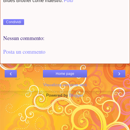
Blues Brother come maestro.
Foto
Condividi
Nessun commento:
Posta un commento
‹
›
Home page
Visualizza versione web
Powered by
Blogger
.